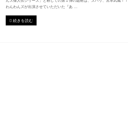
んズ偉人伝シリーズ」と称しての第１弾の題材は、ズバリ、宮本武蔵！！
わんわんズが出演させていただいた『あ …
続きを読む