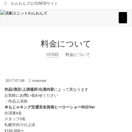
わんわんズ公式WEBサイト
Toggl
naviga
料金について
HOME
料金について
2017-07-08
oneones
作品/演目/上演場所/出演内容
によって異なります
お気軽に
お問い合わせ
ください
・作品上演例
＠もじゃキング交通安全啓発ヒーローショー50分Ver
出演者4名
スタッフ3名
札幌市内での上演
¥100,000〜