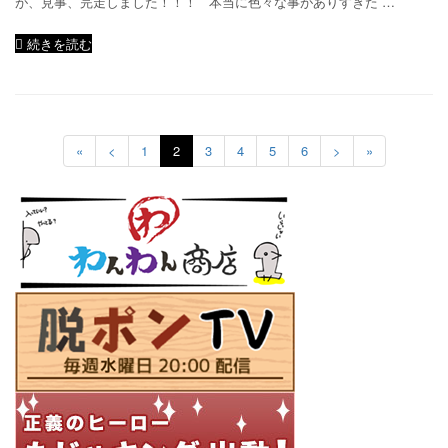
が、見事、完走しました！！！ 本当に色々な事がありすぎた …
続きを読む
«
<
1
2
3
4
5
6
>
»