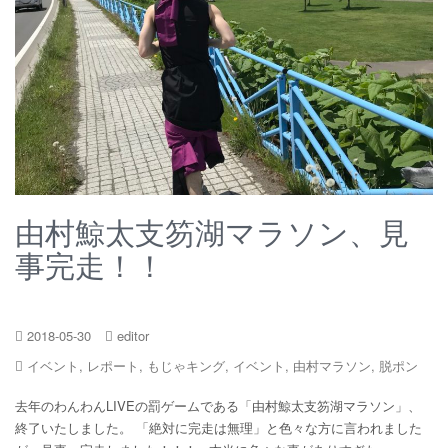
由村鯨太支笏湖マラソン、見
事完走！！
2018-05-30
editor
イベント
,
レポート
,
もじゃキング
,
イベント
,
由村マラソン
,
脱ポン
去年のわんわんLIVEの罰ゲームである「由村鯨太支笏湖マラソン」、
終了いたしました。 「絶対に完走は無理」と色々な方に言われました