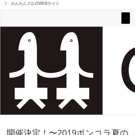
わんわんズ公式WEBサイト
Toggl
naviga
開催決定！〜2019ポンコラ夏の