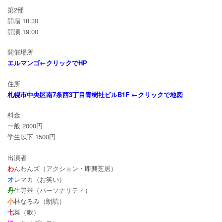
第2部
開場 18:30
開演 19:00
開催場所
エルマンゴ←クリックでHP
住所
札幌市中央区南7条西3丁目青樹社ビルB1F ←クリックで地図
料金
一般 2000円
学生以下 1500円
出演者
わ
んわんズ（アクション・即興芝居）
オ
レマカ（お笑い）
丹
生尋基（パーソナリティ）
小
林なるみ（朗読）
七
菜（歌）