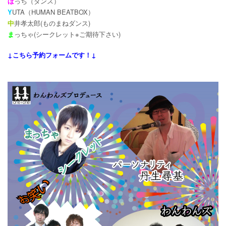
ほ
っち（ダンス）
Y
UTA（HUMAN BEATBOX）
中
井孝太郎(ものまねダンス)
ま
っちゃ(シークレット※ご期待下さい)
↓こちら予約フォームです！↓