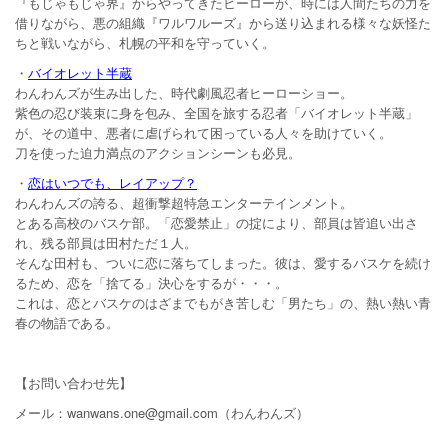
『もじゃもじゃ界』からやってきたヒーローが、時には人間たちの力を
借りながら、悪の組織『ワルワルーズ』から送り込まれる様々な妖怪た
ちと戦いながら、札幌の平和を守っていく。
・
バイオレット半蔵
わんわんズが生み出した、時代劇風忍者ヒーローショー。
紫色の忍び装束に身を包み、全国を旅する忍者「バイオレット半蔵」
が、その道中、悪者に虐げられて困っている人々を助けていく。
刀を使った迫力満点のアクションシーンも必見。
・
恋はいつでも、レイアップ？
わんわんズの誇る、超衝撃超特急エンターテインメント。
とある高校のバスケ部。「恋愛禁止」の掟により、部員は皆追い出さ
れ、残る部員は田村ただ１人。
そんな田村も、ついに恋に落ちてしまった。彼は、愛するバスケを続け
るため、恋を「捨てる」決心をするが・・・。
これは、恋とバスケのはざまでもがき苦しむ「男たち」の、熱い熱い青
春の物語である。
【お問い合わせ先】
メール：‭wanwans.one@gmail.com‬（わんわんズ）