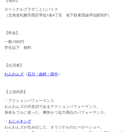
【場所】
ターミナルプラザことにパトス
（北海道札幌市西区琴似1条4丁目 地下鉄東西線琴似駅B2F）
【料金】
一般1000円
学生以下 無料
【出演者】
わんわんズ
（
石川・由村・田中
）
【上演内容】
・アクションパフォーマンス
わんわんズの代名詞であるアクションパフォーマンス。
身体をフルに使った、爽快かつ迫力満点のパフォーマンス。
・
もじゃキング
わんわんズが生み出した、オリジナルのヒーローショー。