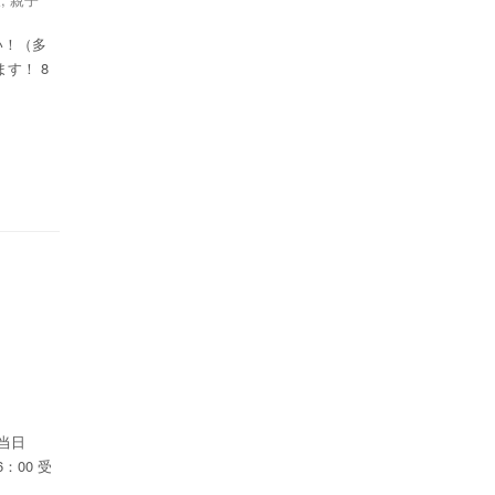
い！（多
す！ 8
当日
：00 受