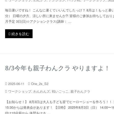
毎日暑いですね！ こんなに暑くていいんでしたっけ？ 8月は！もっと暑
分） 日曜の夕方、涼しい所に来ませんか?! 皆様のご参加お待ちしておりま
月予定 3日(日)☆アクションクラス(講師： …
続きを読む
8/3今年も親子わんクラ やりますよ！
2025-06-11
One_2s_S2
ワークショップ
,
わんわんズ
,
戦いごっこ
,
親子わんクラ
【お知らせ！】 8月3日は大人も子ども皆でヒーローショーを作ろう！！ 
15:30からは発表会があります！ 【日時】 2025年8月3日（日） 14:00〜16
付は15分前から 休憩をはさ …