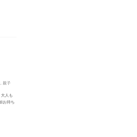
技
,
親子
 大人も
加お待ち