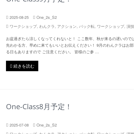
2025-08-25
One_2s_S2
ワークショップ
,
わんクラ
,
アクション
,
バック転
,
ワークショップ
,
演
お盆過ぎたら涼しくなってくれないと！ ここ数年、秋が来るの遅いのでは
先わかる方、早めに来てもいいとお伝えください！ 9月のわんクラはお
る日もありますので ご注意ください。 皆様のご参 …
続きを読む
One-Class8月予定！
2025-07-08
One_2s_S2
ワークショップ
,
わんクラ
,
アクション
,
バック転
,
ワークショップ
,
演