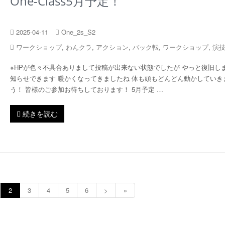
One-Class5月予定！
2025-04-11
One_2s_S2
ワークショップ
,
わんクラ
,
アクション
,
バック転
,
ワークショップ
,
演
※HPが色々不具合ありまして投稿が出来ない状態でしたが やっと復旧し
知らせできます 暖かくなってきましたね 体も頭もどんどん動かしていき
う！ 皆様のご参加お待ちしております！ 5月予定 …
続きを読む
2
3
4
5
6
>
»