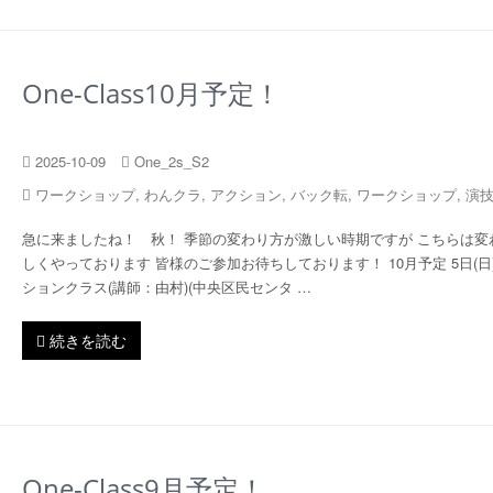
One-Class10月予定！
2025-10-09
One_2s_S2
ワークショップ
,
わんクラ
,
アクション
,
バック転
,
ワークショップ
,
演
急に来ましたね！ 秋！ 季節の変わり方が激しい時期ですが こちらは変
しくやっております 皆様のご参加お待ちしております！ 10月予定 5日(日
ションクラス(講師：由村)(中央区民センタ …
続きを読む
One-Class9月予定！