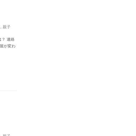
技
,
親子
？ 連絡
部屋が変わ
技
,
親子