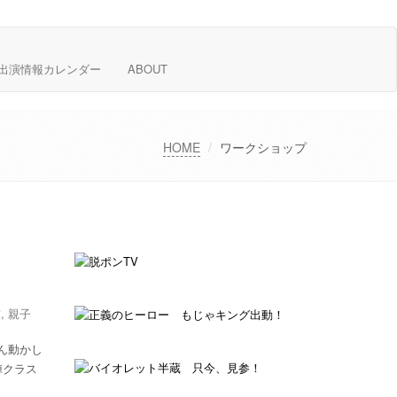
出演情報カレンダー
ABOUT
HOME
ワークショップ
技
,
親子
ん動かし
陣クラス