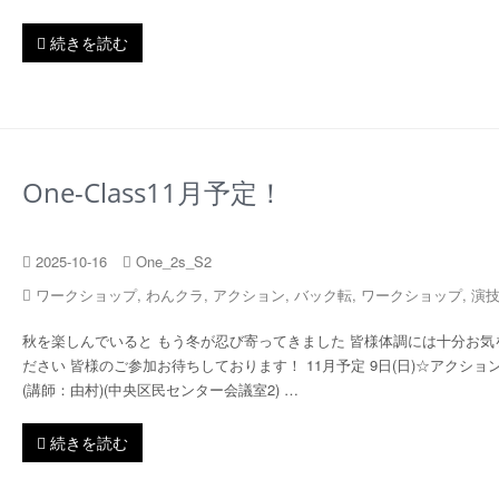
続きを読む
One-Class11月予定！
2025-10-16
One_2s_S2
ワークショップ
,
わんクラ
,
アクション
,
バック転
,
ワークショップ
,
演
秋を楽しんでいると もう冬が忍び寄ってきました 皆様体調には十分お気
ださい 皆様のご参加お待ちしております！ 11月予定 9日(日)☆アクショ
(講師：由村)(中央区民センター会議室2) …
続きを読む