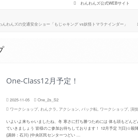
わんわんズ公式WEBサイト
わんわんズの交通安全ショー「もじゃキング vs妖怪トマラナインダー」
プ
One-Class12月予定！
2025-11-05
One_2s_S2
ワークショップ
,
わんクラ
,
アクション
,
バック転
,
ワークショップ
,
演
いよいよ来ちゃいましたね、冬 寒さに打ち勝つためには 体も頭もどんど
ていきましょう 皆様のご参加お待ちしております！ 12月予定 7(日)☆殺
(講師：石川) ︎(中央区民センターつどい …