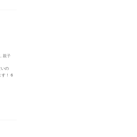
技
,
親子
ないの
す！ 6