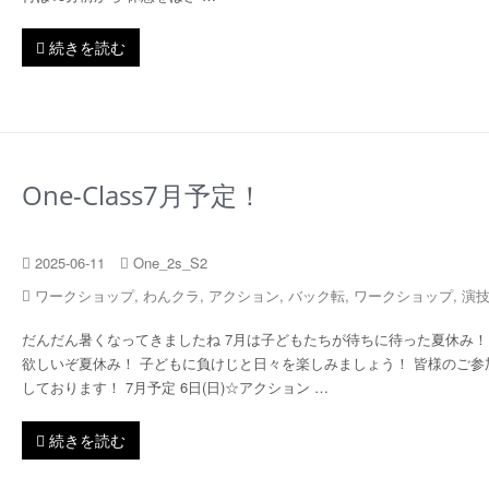
続きを読む
One-Class7月予定！
2025-06-11
One_2s_S2
ワークショップ
,
わんクラ
,
アクション
,
バック転
,
ワークショップ
,
演
だんだん暑くなってきましたね 7月は子どもたちが待ちに待った夏休み！
欲しいぞ夏休み！ 子どもに負けじと日々を楽しみましょう！ 皆様のご参
しております！ 7月予定 6日(日)☆アクション …
続きを読む