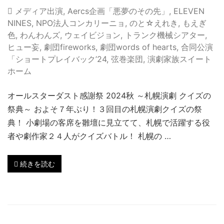
メディア出演
,
Aercs企画「悪夢のその先」
,
ELEVEN
NINES
,
NPO法人コンカリーニョ
,
のと☆えれき
,
もえぎ
色
,
わんわんズ
,
ウェイビジョン
,
トランク機械シアター
,
ヒュー妄
,
劇団fireworks
,
劇団words of hearts
,
合同公演
「ショートプレイバック’24
,
弦巻楽団
,
演劇家族スイート
ホーム
オールスターダスト感謝祭 2024秋 ～札幌演劇 クイズの
祭典～ およそ７年ぶり！３回目の札幌演劇クイズの祭
典！ 小劇場の客席を雛壇に見立てて、札幌で活躍する役
者や劇作家２４人がクイズバトル！ 札幌の …
続きを読む