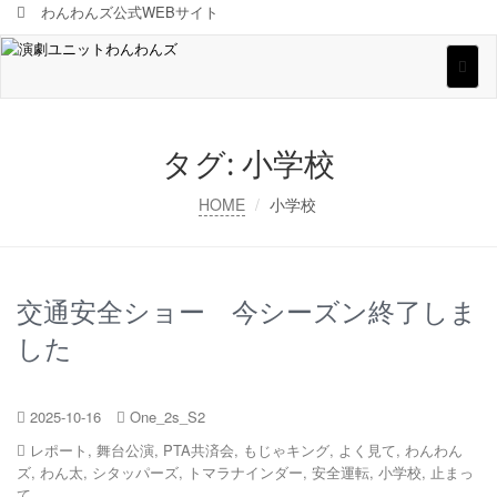
わんわんズ公式WEBサイト
Toggl
naviga
タグ:
小学校
HOME
小学校
交通安全ショー 今シーズン終了しま
した
2025-10-16
One_2s_S2
レポート
,
舞台公演
,
PTA共済会
,
もじゃキング
,
よく見て
,
わんわん
ズ
,
わん太
,
シタッパーズ
,
トマラナインダー
,
安全運転
,
小学校
,
止まっ
て