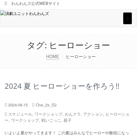
わんわんズ公式WEBサイト
Toggl
naviga
タグ:
ヒーローショー
HOME
ヒーローショー
2024 夏 ヒーローショーを作ろう!!
2024-06-15
One_2s_S2
スケジュール
,
ワークショップ
,
わんクラ
,
アクション
,
ヒーローショ
ー
,
ワークショップ
,
戦いごっこ
,
親子
いよいよ夏がやってきます！ この夏はみんなでヒーローや敵役になっ