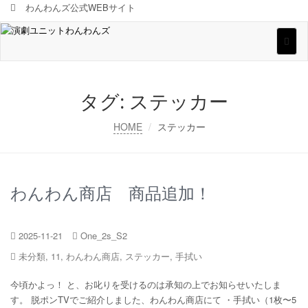
わんわんズ公式WEBサイト
Toggl
naviga
タグ:
ステッカー
HOME
ステッカー
わんわん商店 商品追加！
2025-11-21
One_2s_S2
未分類
,
11
,
わんわん商店
,
ステッカー
,
手拭い
今頃かよっ！ と、お叱りを受けるのは承知の上でお知らせいたしま
す。 脱ポンTVでご紹介しました、わんわん商店にて ・手拭い（1枚〜5