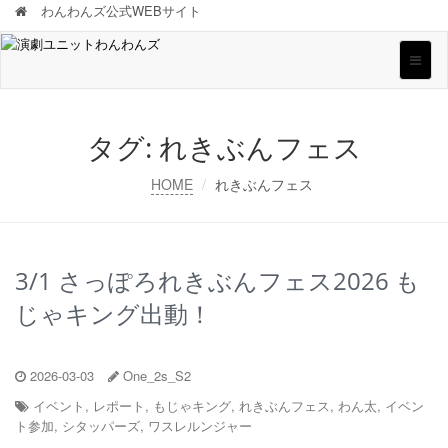
わんわんズ公式WEBサイト
Toggle
naviga
タグ:
れきぶんフェス
HOME
れきぶんフェス
3/1 さっぽろれきぶんフェス2026 も
じゃキング出動！
2026-03-03
One_2s_S2
イベント
,
レポート
,
もじゃキング
,
れきぶんフェス
,
わん太
,
イベン
ト参加
,
シタッパーズ
,
ワスレルンジャー